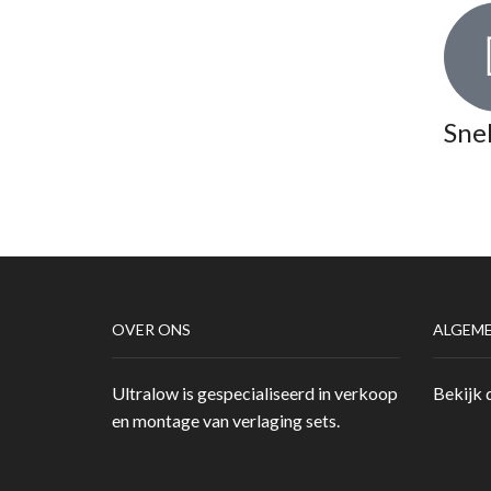
Snel
OVER ONS
ALGEM
Ultralow is gespecialiseerd in verkoop
Bekijk 
en montage van verlaging sets.