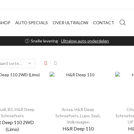
SHOP
AUTO SPECIALS
OVER ULTRALOW
CONTACT
Snelle levering
Ultralow auto onderdelen
udi
,
B5
,
H&R Deep
Arosa
,
H&R Deep
Cit
Schroefsets
Schroefsets
,
Lupo
,
Seat
,
Schroefs
 Deep 110 2WD
Volkswagen
UP
H&R Deep 110
H&
(Limo)