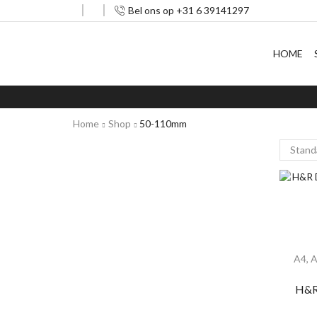
Bel ons op +31 6 39141297
HOME
Home
Shop
50-110mm
A4
,
A
H&R