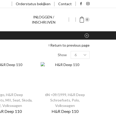
Orderstatus bekijken
Contact
INLOGGEN /
0
INSCHRIJVEN
Return to previous page
PRODUCT CATEGORIËEN
Show
Geen categorie
(1)
H&R Deep Schroefsets
(116)
Aston Martin
(0)
Audi
(49)
ygo
,
H&R Deep
6N <09/1999
,
H&R Deep
100
(0)
ets
,
MII
,
Seat
,
Skoda
,
Schroefsets
,
Polo
,
!
,
Volkswagen
Volkswagen
Typ 44
(0)
R Deep 110
H&R Deep 110
80
(4)