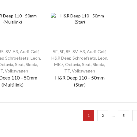
8S
,
8V
,
A3
,
Audi
,
Golf
,
5E
,
5F
,
8S
,
8V
,
A3
,
Audi
,
Golf
,
p Schroefsets
,
Leon
,
H&R Deep Schroefsets
,
Leon
,
Octavia
,
Seat
,
Skoda
,
MK7
,
Octavia
,
Seat
,
Skoda
,
TT
,
Volkswagen
TT
,
Volkswagen
Deep 110 – 50mm
H&R Deep 110 – 50mm
(Multilink)
(Star)
…
1
2
5