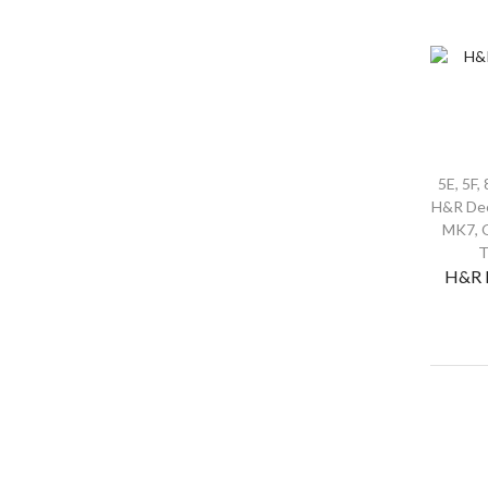
5E
,
5F
,
H&R Dee
MK7
,
H&R 