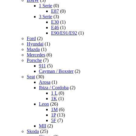
BMW
(3)
1 Serie
(0)
E87
(0)
3 Serie
(3)
E30
(1)
E46
(1)
E90/E91/E92
(1)
Ford
(2)
Hyundai
(1)
Mazda
(1)
Mercedes
(6)
Porsche
(7)
911
(5)
Cayman / Boxster
(2)
Seat
(30)
Arosa
(1)
Ibiza / Cordoba
(2)
1 L
(0)
1K
(1)
Leon
(26)
1M
(6)
1P
(13)
5F
(7)
MII
(2)
Skoda
(25)