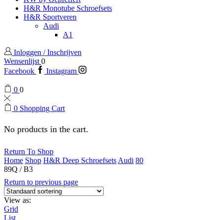
H&R Monotube Schroefsets
H&R Sportveren
Audi
A1
Inloggen / Inschrijven
Wensenlijst
0
Facebook
Instagram
0
0
0
Shopping Cart
No products in the cart.
Return To Shop
Home
Shop
H&R Deep Schroefsets
Audi
80
89Q / B3
Return to previous page
View as:
Grid
List