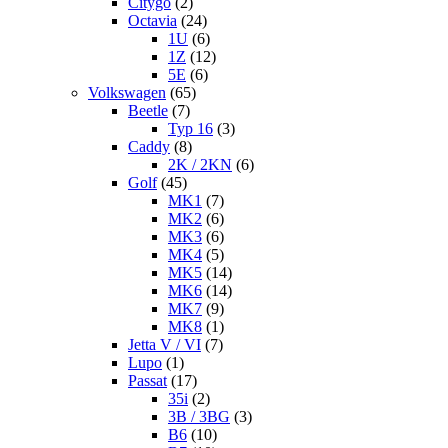
Citygo
(2)
Octavia
(24)
1U
(6)
1Z
(12)
5E
(6)
Volkswagen
(65)
Beetle
(7)
Typ 16
(3)
Caddy
(8)
2K / 2KN
(6)
Golf
(45)
MK1
(7)
MK2
(6)
MK3
(6)
MK4
(5)
MK5
(14)
MK6
(14)
MK7
(9)
MK8
(1)
Jetta V / VI
(7)
Lupo
(1)
Passat
(17)
35i
(2)
3B / 3BG
(3)
B6
(10)