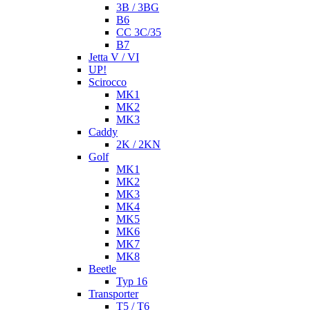
3B / 3BG
B6
CC 3C/35
B7
Jetta V / VI
UP!
Scirocco
MK1
MK2
MK3
Caddy
2K / 2KN
Golf
MK1
MK2
MK3
MK4
MK5
MK6
MK7
MK8
Beetle
Typ 16
Transporter
T5 / T6