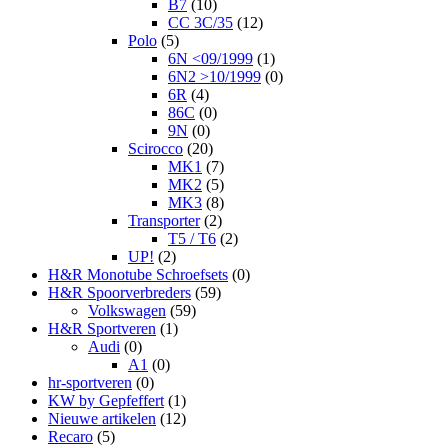
B7
(10)
CC 3C/35
(12)
Polo
(5)
6N <09/1999
(1)
6N2 >10/1999
(0)
6R
(4)
86C
(0)
9N
(0)
Scirocco
(20)
MK1
(7)
MK2
(5)
MK3
(8)
Transporter
(2)
T5 / T6
(2)
UP!
(2)
H&R Monotube Schroefsets
(0)
H&R Spoorverbreders
(59)
Volkswagen
(59)
H&R Sportveren
(1)
Audi
(0)
A1
(0)
hr-sportveren
(0)
KW by Gepfeffert
(1)
Nieuwe artikelen
(12)
Recaro
(5)