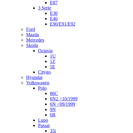
E87
3 Serie
E30
E46
E90/E91/E92
Ford
Mazda
Mercedes
Skoda
Octavia
1U
1Z
5E
Citygo
Hyundai
Volkswagen
Polo
86C
6N2 >10/1999
6N <09/1999
9N
6R
Lupo
Passat
35i