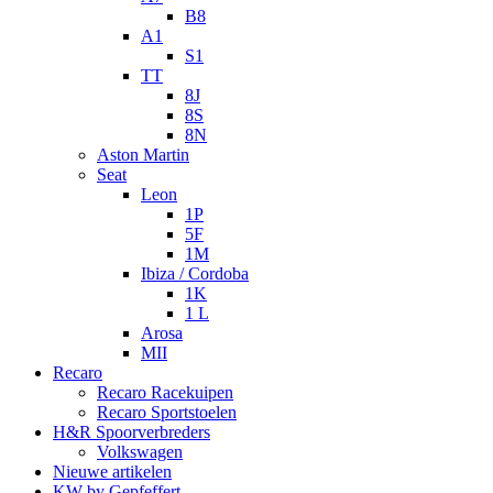
B8
A1
S1
TT
8J
8S
8N
Aston Martin
Seat
Leon
1P
5F
1M
Ibiza / Cordoba
1K
1 L
Arosa
MII
Recaro
Recaro Racekuipen
Recaro Sportstoelen
H&R Spoorverbreders
Volkswagen
Nieuwe artikelen
KW by Gepfeffert