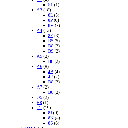
S1
(1)
A3
(18)
8L
(5)
8P
(6)
8V
(7)
A4
(12)
8E
(3)
B5
(5)
B8
(2)
B9
(2)
A5
(2)
B8
(2)
A6
(8)
4B
(4)
4F
(2)
B8
(2)
A7
(2)
B8
(2)
Q5
(2)
R8
(1)
TT
(19)
8J
(9)
8N
(4)
8S
(6)