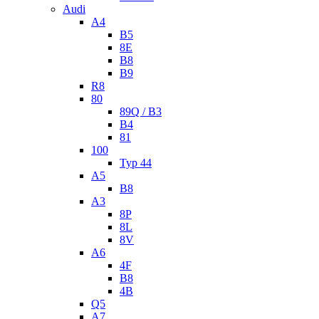
Audi
A4
B5
8E
B8
B9
R8
80
89Q / B3
B4
81
100
Typ 44
A5
B8
A3
8P
8L
8V
A6
4F
B8
4B
Q5
A7