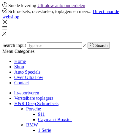
Snelle levering
Ultralow auto onderdelen
Schroefsets, racestoelen, toplagers en meer...
Direct naar de
webshop
Search input
Search
Menu
Categories
Home
Shop
Auto Specials
Over UltraLow
Contact
hr-sportveren
Verstelbare toplagers
H&R Deep Schroefsets
Porsche
911
Cayman / Boxster
BMW
1 Serie