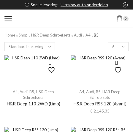
Snelle levering
Ultralow auto onderdelen
0
Home
Shop
H&R Deep Schroefsets
Audi
A4
B5
A4
,
Audi
,
B5
,
H&R Deep
A4
,
Audi
,
B5
,
H&R Deep
Schroefsets
Schroefsets
H&R Deep 110 2WD (Limo)
H&R Deep RSS 120 (Avant)
€
2.145,35