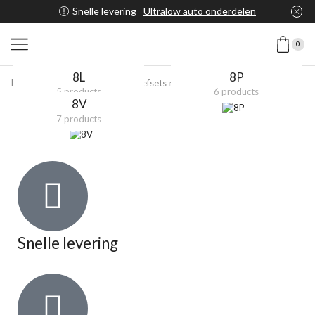
Snelle levering
Ultralow auto onderdelen
0
8L
8P
Home
Shop
H&R Deep Schroefsets
Audi
A3
5 products
6 products
8V
7 products
Snelle levering