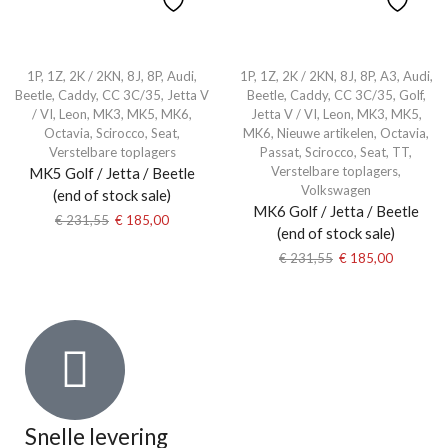
1P
,
1Z
,
2K / 2KN
,
8J
,
8P
,
Audi
,
1P
,
1Z
,
2K / 2KN
,
8J
,
8P
,
A3
,
Audi
,
Beetle
,
Caddy
,
CC 3C/35
,
Jetta V
Beetle
,
Caddy
,
CC 3C/35
,
Golf
,
/ VI
,
Leon
,
MK3
,
MK5
,
MK6
,
Jetta V / VI
,
Leon
,
MK3
,
MK5
,
Octavia
,
Scirocco
,
Seat
,
MK6
,
Nieuwe artikelen
,
Octavia
,
Verstelbare toplagers
Passat
,
Scirocco
,
Seat
,
TT
,
Verstelbare toplagers
,
MK5 Golf / Jetta / Beetle
Volkswagen
(end of stock sale)
MK6 Golf / Jetta / Beetle
€
231,55
€
185,00
(end of stock sale)
€
231,55
€
185,00
Snelle levering