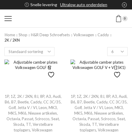
Snelle levering
Ultralow auto onderdelen
0
Home
Shop
H&R Deep Schroefsets
Volkswagen
Caddy
2K / 2KN
1P
,
1Z
,
2K / 2KN
,
8J
,
8P
,
A3
,
Audi
,
1P
,
1Z
,
2K / 2KN
,
8J
,
8P
,
A3
,
Audi
,
B6
,
B7
,
Beetle
,
Caddy
,
CC 3C/35
,
B6
,
B7
,
Beetle
,
Caddy
,
CC 3C/35
,
Golf
,
Jetta V / VI
,
Leon
,
MK3
,
Golf
,
Jetta V / VI
,
Leon
,
MK3
,
MK5
,
MK6
,
Nieuwe artikelen
,
MK5
,
MK6
,
Nieuwe artikelen
,
Octavia
,
Passat
,
Scirocco
,
Seat
,
Octavia
,
Passat
,
Scirocco
,
Seat
,
Skoda
,
TT
,
Verstelbare
Skoda
,
TT
,
Verstelbare
toplagers
,
Volkswagen
toplagers
,
Volkswagen