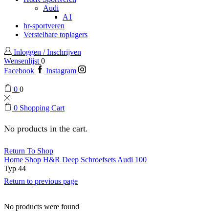
Audi
A1
hr-sportveren
Verstelbare toplagers
Inloggen / Inschrijven
Wensenlijst
0
Facebook
Instagram
0
0
0
Shopping Cart
No products in the cart.
Return To Shop
Home
Shop
H&R Deep Schroefsets
Audi
100
Typ 44
Return to previous page
No products were found