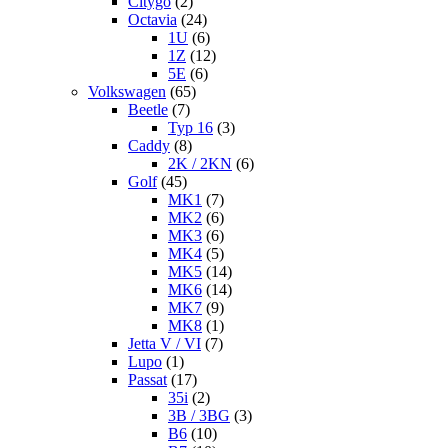
Citygo
(2)
Octavia
(24)
1U
(6)
1Z
(12)
5E
(6)
Volkswagen
(65)
Beetle
(7)
Typ 16
(3)
Caddy
(8)
2K / 2KN
(6)
Golf
(45)
MK1
(7)
MK2
(6)
MK3
(6)
MK4
(5)
MK5
(14)
MK6
(14)
MK7
(9)
MK8
(1)
Jetta V / VI
(7)
Lupo
(1)
Passat
(17)
35i
(2)
3B / 3BG
(3)
B6
(10)