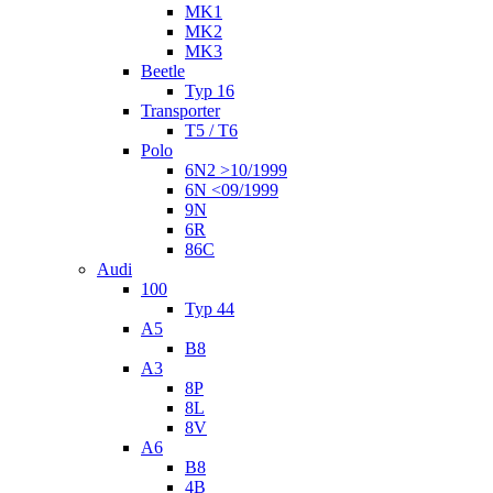
MK1
MK2
MK3
Beetle
Typ 16
Transporter
T5 / T6
Polo
6N2 >10/1999
6N <09/1999
9N
6R
86C
Audi
100
Typ 44
A5
B8
A3
8P
8L
8V
A6
B8
4B