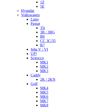
1Z
5E
Hyundai
Volkswagen
Lupo
Passat
35i
3B / 3BG
B6
CC 3C/35
B7
Jetta V / VI
UP!
Scirocco
MK1
MK2
MK3
Caddy
2K / 2KN
Golf
MK4
MK5
MK6
MK7
MK8