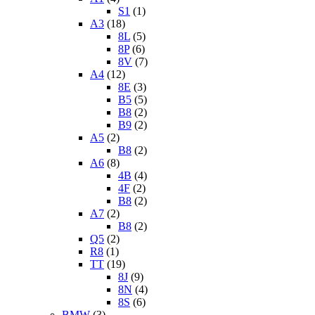
S1
(1)
A3
(18)
8L
(5)
8P
(6)
8V
(7)
A4
(12)
8E
(3)
B5
(5)
B8
(2)
B9
(2)
A5
(2)
B8
(2)
A6
(8)
4B
(4)
4F
(2)
B8
(2)
A7
(2)
B8
(2)
Q5
(2)
R8
(1)
TT
(19)
8J
(9)
8N
(4)
8S
(6)
BMW
(3)