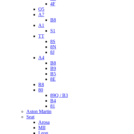
4F
Q5
A7
B8
A1
S1
TT
8S
8N
8J
A4
B8
B9
B5
8E
R8
80
89Q / B3
B4
81
Aston Martin
Seat
Arosa
MII
Leon