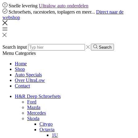
Snelle levering
Ultralow auto onderdelen
Schroefsets, racestoelen, toplagers en meer...
Direct naar de
webshop
Search input
Search
Menu
Categories
Home
Shop
Auto Specials
Over UltraLow
Contact
H&R Deep Schroefsets
Ford
Mazda
Mercedes
Skoda
Citygo
Octavia
1U