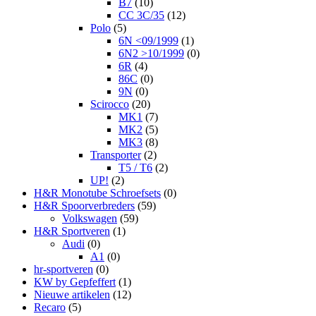
B7
(10)
CC 3C/35
(12)
Polo
(5)
6N <09/1999
(1)
6N2 >10/1999
(0)
6R
(4)
86C
(0)
9N
(0)
Scirocco
(20)
MK1
(7)
MK2
(5)
MK3
(8)
Transporter
(2)
T5 / T6
(2)
UP!
(2)
H&R Monotube Schroefsets
(0)
H&R Spoorverbreders
(59)
Volkswagen
(59)
H&R Sportveren
(1)
Audi
(0)
A1
(0)
hr-sportveren
(0)
KW by Gepfeffert
(1)
Nieuwe artikelen
(12)
Recaro
(5)