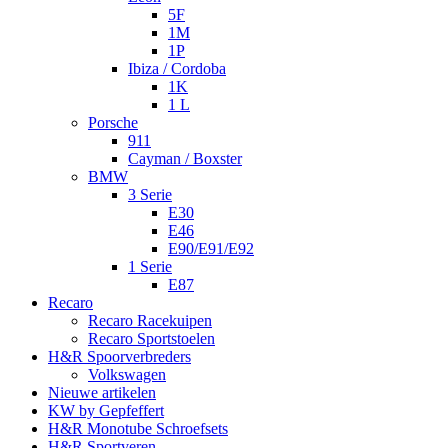
5F
1M
1P
Ibiza / Cordoba
1K
1 L
Porsche
911
Cayman / Boxster
BMW
3 Serie
E30
E46
E90/E91/E92
1 Serie
E87
Recaro
Recaro Racekuipen
Recaro Sportstoelen
H&R Spoorverbreders
Volkswagen
Nieuwe artikelen
KW by Gepfeffert
H&R Monotube Schroefsets
H&R Sportveren