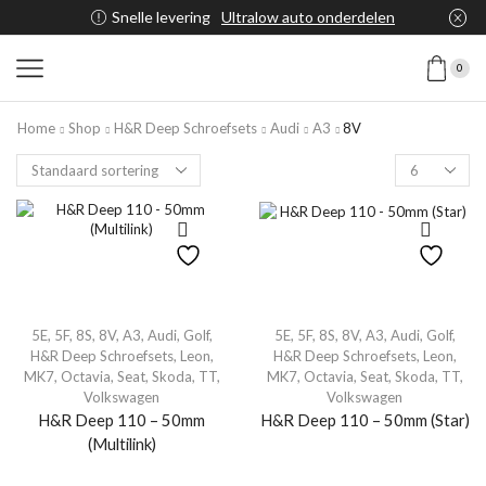
Snelle levering
Ultralow auto onderdelen
0
Home
Shop
H&R Deep Schroefsets
Audi
A3
8V
5E
,
5F
,
8S
,
8V
,
A3
,
Audi
,
Golf
,
5E
,
5F
,
8S
,
8V
,
A3
,
Audi
,
Golf
,
H&R Deep Schroefsets
,
Leon
,
H&R Deep Schroefsets
,
Leon
,
MK7
,
Octavia
,
Seat
,
Skoda
,
TT
,
MK7
,
Octavia
,
Seat
,
Skoda
,
TT
,
Volkswagen
Volkswagen
H&R Deep 110 – 50mm
H&R Deep 110 – 50mm (Star)
(Multilink)