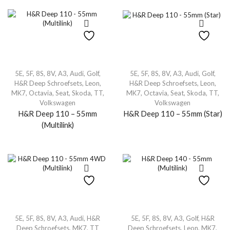
5E
,
5F
,
8S
,
8V
,
A3
,
Audi
,
Golf
,
5E
,
5F
,
8S
,
8V
,
A3
,
Audi
,
Golf
,
H&R Deep Schroefsets
,
Leon
,
H&R Deep Schroefsets
,
Leon
,
MK7
,
Octavia
,
Seat
,
Skoda
,
TT
,
MK7
,
Octavia
,
Seat
,
Skoda
,
TT
,
Volkswagen
Volkswagen
H&R Deep 110 – 55mm
H&R Deep 110 – 55mm (Star)
(Multilink)
5E
,
5F
,
8S
,
8V
,
A3
,
Audi
,
H&R
5E
,
5F
,
8S
,
8V
,
A3
,
Golf
,
H&R
Deep Schroefsets
,
MK7
,
TT
Deep Schroefsets
,
Leon
,
MK7
,