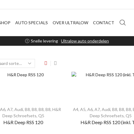
SHOP
AUTO SPECIALS
OVER ULTRALOW
CONTACT
Snelle levering
Ultralow auto onderdelen
A6
,
A7
,
Audi
,
B8
,
B8
,
B8
,
B8
,
H&R
A4
,
A5
,
A6
,
A7
,
Audi
,
B8
,
B8
,
B8
,
Deep Schroefsets
,
Q5
Deep Schroefsets
,
Q5
H&R Deep RSS 120
H&R Deep RSS 120 (inkl. 