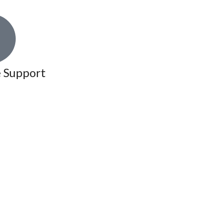
81
(1)
89Q / B3
(1)
B4
(2)
A1
(4)
 Support
S1
(1)
A3
(18)
8L
(5)
8P
(6)
8V
(7)
A4
(12)
8E
(3)
B5
(5)
B8
(2)
B9
(2)