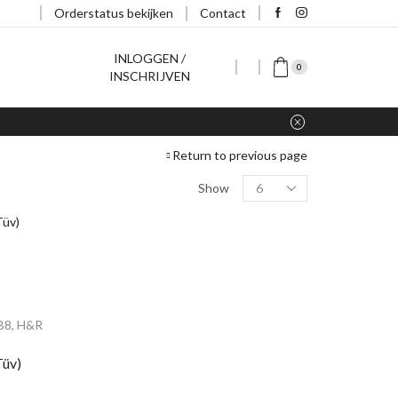
Orderstatus bekijken
Contact
INLOGGEN /
0
INSCHRIJVEN
Return to previous page
PRODUCT CATEGORIËEN
Show
Geen categorie
(1)
H&R Deep Schroefsets
(116)
Aston Martin
(0)
Audi
(49)
B8
,
H&R
100
(0)
Tüv)
Typ 44
(0)
80
(4)