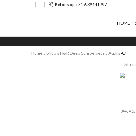
Bel ons op +31 6 39141297
HOME
Home
Shop
H&R Deep Schroefsets
Audi
A7
A4
,
A5
,