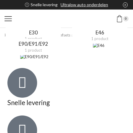
Snelle levering
Ultralow auto onderdelen
0
E30
E46
Home
Shop
H&R Deep Schroefsets
BMW
3 Serie
1 product
1 product
E90/E91/E92
1 product
Snelle levering