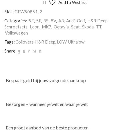
Add to Wishlist
SKU:
GFW50851-2
Categories:
5E
,
5F
,
8S
,
8V
,
A3
,
Audi
,
Golf
,
H&R Deep
Schroefsets
,
Leon
,
MK7
,
Octavia
,
Seat
,
Skoda
,
TT
,
Volkswagen
Tags:
Coilovers
,
H&R Deep
,
LOW
,
Ultralow
Share:
Bespaar geld bij jouw volgende aankoop
Bezorgen – wanneer je wilt en waar je wilt
Een groot aanbod van de beste producten