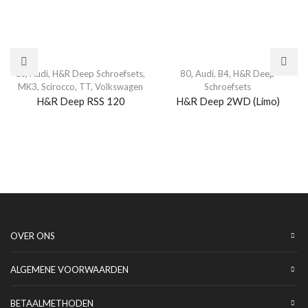
8J
,
Audi
,
H&R Deep Schroefsets
,
80
,
Audi
,
B4
,
H&R Deep
MK3
,
Scirocco
,
TT
,
Volkswagen
Schroefsets
H&R Deep RSS 120
H&R Deep 2WD (Limo)
OVER ONS
ALGEMENE VOORWAARDEN
BETAALMETHODEN