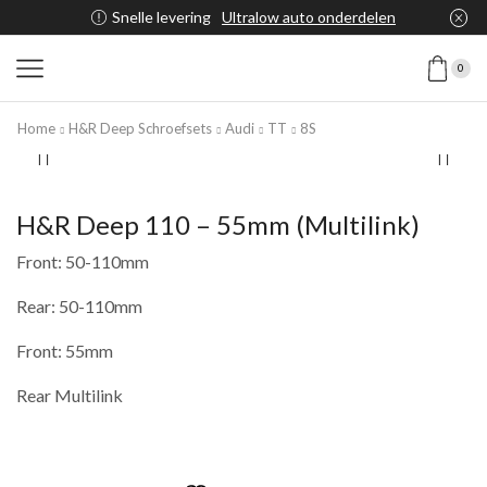
Snelle levering
Ultralow auto onderdelen
0
Home
H&R Deep Schroefsets
Audi
TT
8S
H&R Deep 110 – 55mm (Multilink)
Front: 50-110mm
Rear: 50-110mm
Front: 55mm
Rear Multilink