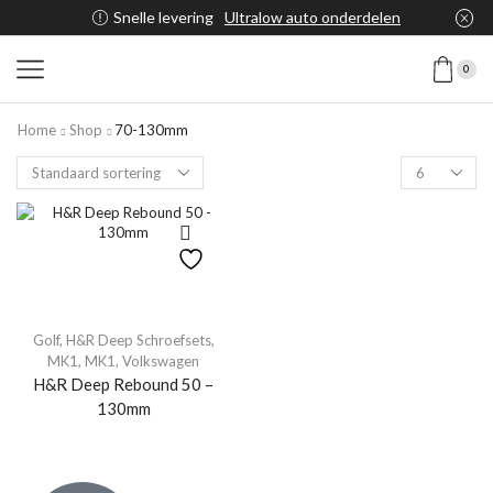
Snelle levering
Ultralow auto onderdelen
0
Home
Shop
70-130mm
Golf
,
H&R Deep Schroefsets
,
MK1
,
MK1
,
Volkswagen
H&R Deep Rebound 50 –
130mm