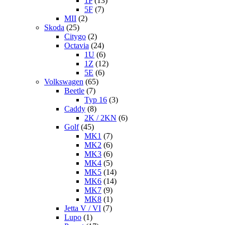
1P
(13)
5F
(7)
MII
(2)
Skoda
(25)
Citygo
(2)
Octavia
(24)
1U
(6)
1Z
(12)
5E
(6)
Volkswagen
(65)
Beetle
(7)
Typ 16
(3)
Caddy
(8)
2K / 2KN
(6)
Golf
(45)
MK1
(7)
MK2
(6)
MK3
(6)
MK4
(5)
MK5
(14)
MK6
(14)
MK7
(9)
MK8
(1)
Jetta V / VI
(7)
Lupo
(1)