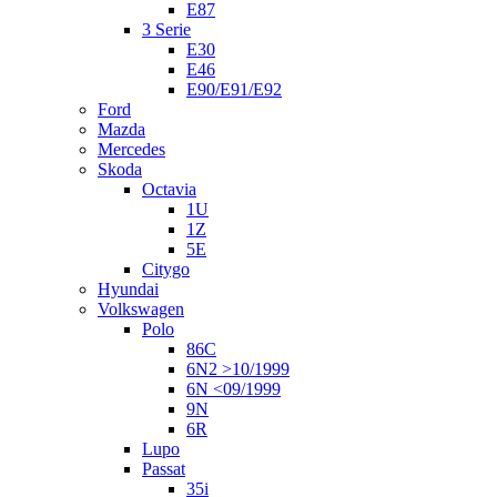
E87
3 Serie
E30
E46
E90/E91/E92
Ford
Mazda
Mercedes
Skoda
Octavia
1U
1Z
5E
Citygo
Hyundai
Volkswagen
Polo
86C
6N2 >10/1999
6N <09/1999
9N
6R
Lupo
Passat
35i