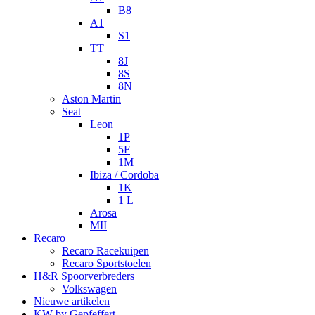
B8
A1
S1
TT
8J
8S
8N
Aston Martin
Seat
Leon
1P
5F
1M
Ibiza / Cordoba
1K
1 L
Arosa
MII
Recaro
Recaro Racekuipen
Recaro Sportstoelen
H&R Spoorverbreders
Volkswagen
Nieuwe artikelen
KW by Gepfeffert