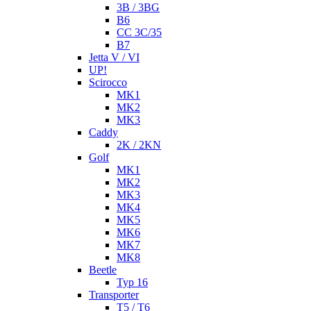
3B / 3BG
B6
CC 3C/35
B7
Jetta V / VI
UP!
Scirocco
MK1
MK2
MK3
Caddy
2K / 2KN
Golf
MK1
MK2
MK3
MK4
MK5
MK6
MK7
MK8
Beetle
Typ 16
Transporter
T5 / T6