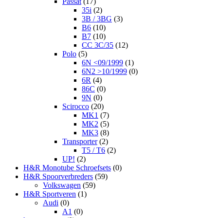
Passat
(17)
35i
(2)
3B / 3BG
(3)
B6
(10)
B7
(10)
CC 3C/35
(12)
Polo
(5)
6N <09/1999
(1)
6N2 >10/1999
(0)
6R
(4)
86C
(0)
9N
(0)
Scirocco
(20)
MK1
(7)
MK2
(5)
MK3
(8)
Transporter
(2)
T5 / T6
(2)
UP!
(2)
H&R Monotube Schroefsets
(0)
H&R Spoorverbreders
(59)
Volkswagen
(59)
H&R Sportveren
(1)
Audi
(0)
A1
(0)