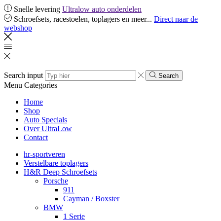
Snelle levering
Ultralow auto onderdelen
Schroefsets, racestoelen, toplagers en meer...
Direct naar de
webshop
Search input
Search
Menu
Categories
Home
Shop
Auto Specials
Over UltraLow
Contact
hr-sportveren
Verstelbare toplagers
H&R Deep Schroefsets
Porsche
911
Cayman / Boxster
BMW
1 Serie