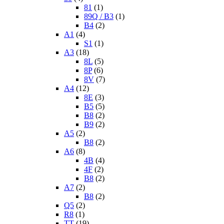
81
(1)
89Q / B3
(1)
B4
(2)
A1
(4)
S1
(1)
A3
(18)
8L
(5)
8P
(6)
8V
(7)
A4
(12)
8E
(3)
B5
(5)
B8
(2)
B9
(2)
A5
(2)
B8
(2)
A6
(8)
4B
(4)
4F
(2)
B8
(2)
A7
(2)
B8
(2)
Q5
(2)
R8
(1)
TT
(19)