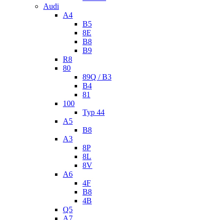
Audi
A4
B5
8E
B8
B9
R8
80
89Q / B3
B4
81
100
Typ 44
A5
B8
A3
8P
8L
8V
A6
4F
B8
4B
Q5
A7