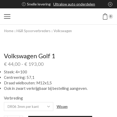
Snelle levering
Ultralow auto onderdelen
0
Home
H&R Spoorverbreders
Volkswagen
Volkswagen Golf 1
€
44,00
-
€
193,00
Steek: 4×100
Centreering: 57,1
Draad wielbouten: M12x1,5
Ook in zwart verkrijgbaar bij bestelling aangeven.
Verbreding
Wissen