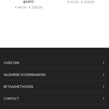
gaats)
€
91,00
-
€
128,00
€
44,00
-
€
200,00
OVER ONS
ALGEMENE VOORWAARDEN
BETAALMETHODEN
CONTACT