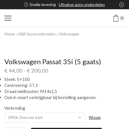
Snelle levering
Ultralow auto onderdelen
0
Home
H&R Spoorverbreders
Volkswagen
Volkswagen Passat 35i (5 gaats)
€
44,00
-
€
200,00
Steek: 5×100
Centreering: 57,1
Draad wielbouten: M14x1,5
Ook in zwart verkrijgbaar bij bestelling aangeven.
Verbreding
Wissen