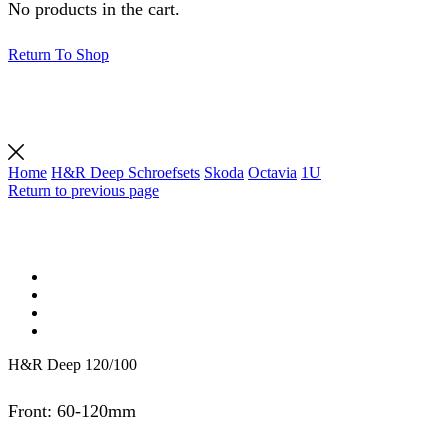
No products in the cart.
Return To Shop
Home
H&R Deep Schroefsets
Skoda
Octavia
1U
Return to previous page
H&R Deep 120/100
Front: 60-120mm