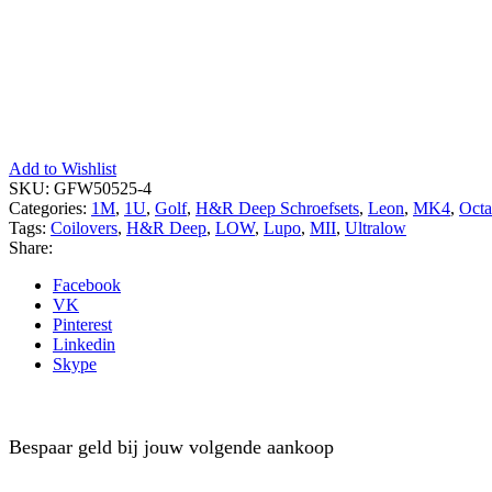
Add to Wishlist
SKU:
GFW50525-4
Categories:
1M
,
1U
,
Golf
,
H&R Deep Schroefsets
,
Leon
,
MK4
,
Octa
Tags:
Coilovers
,
H&R Deep
,
LOW
,
Lupo
,
MII
,
Ultralow
Share:
Facebook
VK
Pinterest
Linkedin
Skype
Bespaar geld bij jouw volgende aankoop