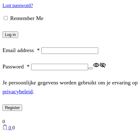
Lost password?
Remember Me
Log in
Email address
*
Password
*
Je persoonlijke gegevens worden gebruikt om je ervaring op
privacybeleid
.
Register
0
0
0