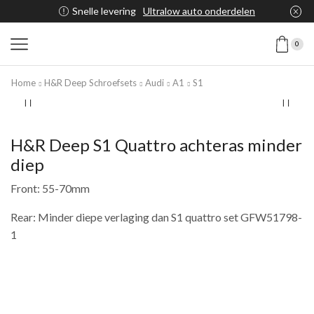
Snelle levering
Ultralow auto onderdelen
0
Home
H&R Deep Schroefsets
Audi
A1
S1
H&R Deep S1 Quattro achteras minder
diep
Front: 55-70mm
Rear: Minder diepe verlaging dan S1 quattro set GFW51798-
1