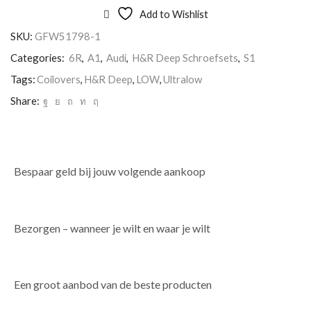
Add to Wishlist
SKU:
GFW51798-1
Categories:
6R
,
A1
,
Audi
,
H&R Deep Schroefsets
,
S1
Tags:
Coilovers
,
H&R Deep
,
LOW
,
Ultralow
Share:
Bespaar geld bij jouw volgende aankoop
Bezorgen – wanneer je wilt en waar je wilt
Een groot aanbod van de beste producten