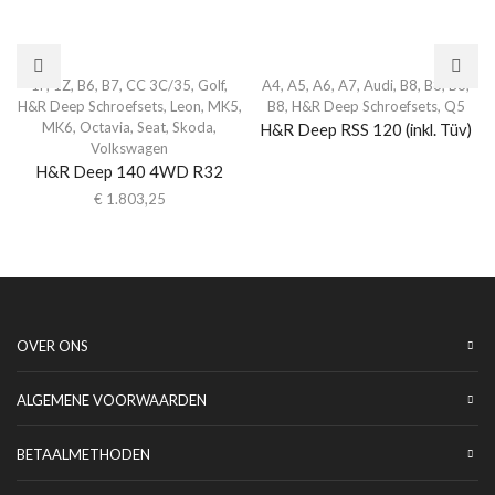
1P
,
1Z
,
B6
,
B7
,
CC 3C/35
,
Golf
,
A4
,
A5
,
A6
,
A7
,
Audi
,
B8
,
B8
,
B8
,
H&R Deep Schroefsets
,
Leon
,
MK5
,
B8
,
H&R Deep Schroefsets
,
Q5
MK6
,
Octavia
,
Seat
,
Skoda
,
H&R Deep RSS 120 (inkl. Tüv)
Volkswagen
H&R Deep 140 4WD R32
€
1.803,25
OVER ONS
ALGEMENE VOORWAARDEN
BETAALMETHODEN