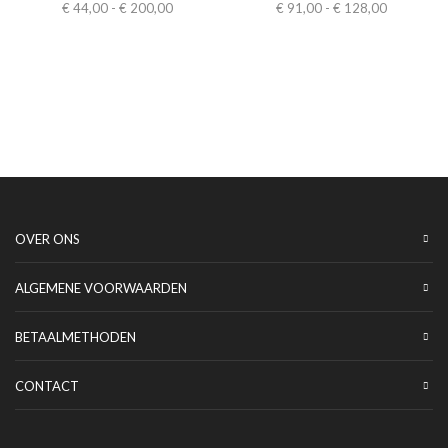
€
44,00
-
€
200,00
€
91,00
-
€
128,00
OVER ONS
ALGEMENE VOORWAARDEN
BETAALMETHODEN
CONTACT