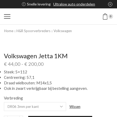
Snelle levering
Ultralow auto onderdelen
0
Home
H&R Spoorverbreders
Volkswagen
Volkswagen Jetta 1KM
€
44,00
-
€
200,00
Steek: 5×112
Centreering: 57,1
Draad wielbouten: M14x1,5
Ook in zwart verkrijgbaar bij bestelling aangeven.
Verbreding
Wissen