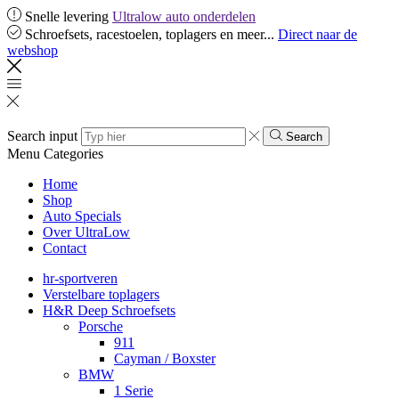
Snelle levering
Ultralow auto onderdelen
Schroefsets, racestoelen, toplagers en meer...
Direct naar de
webshop
Search input
Search
Menu
Categories
Home
Shop
Auto Specials
Over UltraLow
Contact
hr-sportveren
Verstelbare toplagers
H&R Deep Schroefsets
Porsche
911
Cayman / Boxster
BMW
1 Serie