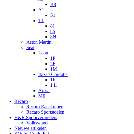
B8
A1
S1
TT
8J
8S
8N
Aston Martin
Seat
Leon
1P
5F
1M
Ibiza / Cordoba
1K
1 L
Arosa
MII
Recaro
Recaro Racekuipen
Recaro Sportstoelen
H&R Spoorverbreders
Volkswagen
Nieuwe artikelen
KW by Gepfeffert