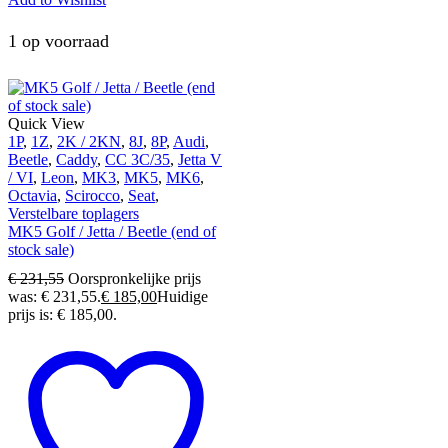
1 op voorraad
Quick View
1P
,
1Z
,
2K / 2KN
,
8J
,
8P
,
Audi
,
Beetle
,
Caddy
,
CC 3C/35
,
Jetta V
/ VI
,
Leon
,
MK3
,
MK5
,
MK6
,
Octavia
,
Scirocco
,
Seat
,
Verstelbare toplagers
MK5 Golf / Jetta / Beetle (end of
stock sale)
€
231,55
Oorspronkelijke prijs
was: € 231,55.
€
185,00
Huidige
prijs is: € 185,00.