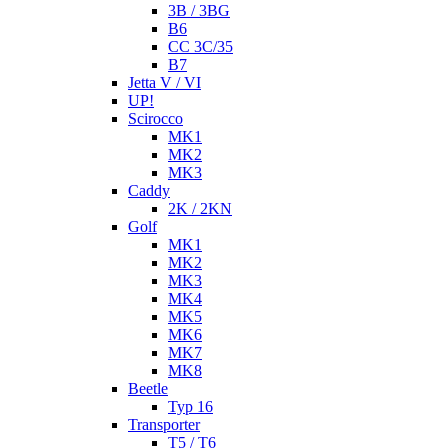
3B / 3BG
B6
CC 3C/35
B7
Jetta V / VI
UP!
Scirocco
MK1
MK2
MK3
Caddy
2K / 2KN
Golf
MK1
MK2
MK3
MK4
MK5
MK6
MK7
MK8
Beetle
Typ 16
Transporter
T5 / T6