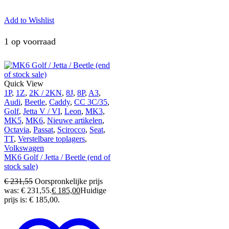
Add to Wishlist
1 op voorraad
Quick View
1P
,
1Z
,
2K / 2KN
,
8J
,
8P
,
A3
,
Audi
,
Beetle
,
Caddy
,
CC 3C/35
,
Golf
,
Jetta V / VI
,
Leon
,
MK3
,
MK5
,
MK6
,
Nieuwe artikelen
,
Octavia
,
Passat
,
Scirocco
,
Seat
,
TT
,
Verstelbare toplagers
,
Volkswagen
MK6 Golf / Jetta / Beetle (end of
stock sale)
€
231,55
Oorspronkelijke prijs
was: € 231,55.
€
185,00
Huidige
prijs is: € 185,00.