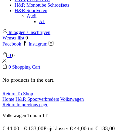
H&R Monotube Schroefsets
H&R Sportveren
Audi
A1
Inloggen / Inschrijven
Wensenlijst
0
Facebook
Instagram
0
0
0
Shopping Cart
No products in the cart.
Return To Shop
Home
H&R Spoorverbreders
Volkswagen
Return to previous page
Volkswagen Touran 1T
€
44,00
-
€
133,00
Prijsklasse: € 44,00 tot € 133,00