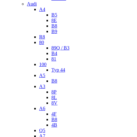
Audi
A4
B5
8E
B8
B9
R8
80
89Q / B3
B4
81
100
Typ 44
A5
B8
A3
8P
8L
8V
A6
4F
B8
4B
Q5
A7