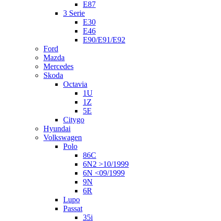
E87
3 Serie
E30
E46
E90/E91/E92
Ford
Mazda
Mercedes
Skoda
Octavia
1U
1Z
5E
Citygo
Hyundai
Volkswagen
Polo
86C
6N2 >10/1999
6N <09/1999
9N
6R
Lupo
Passat
35i